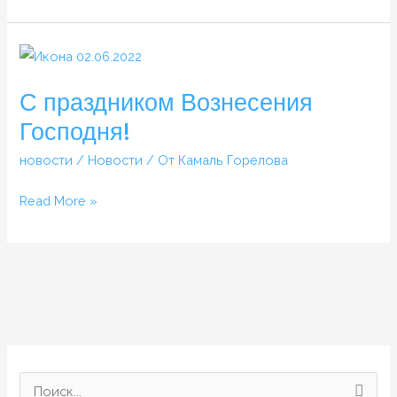
С
праздником
С праздником Вознесения
Вознесения
Господня!
Господня!
новости
/
Новости
/ От
Камаль Горелова
Read More »
П