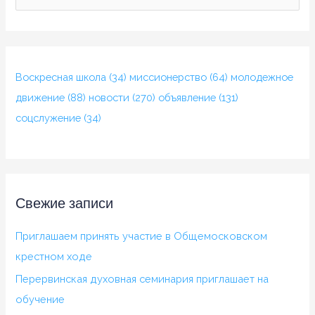
о
и
с
Воскресная школа
(34)
миссионерство
(64)
молодежное
к
движение
(88)
новости
(270)
объявление
(131)
:
соцслужение
(34)
Свежие записи
Приглашаем принять участие в Общемосковском
крестном ходе
Перервинская духовная семинария приглашает на
обучение