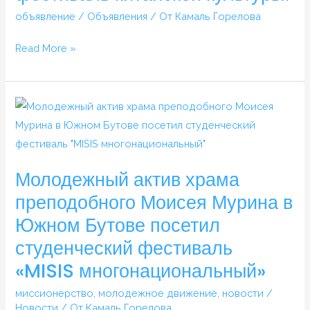
объявление
/
Объявления
/ От
Камаль Горелова
Read More »
Молодежный
актив
храма
преподобного
Молодежный актив храма
Моисея
преподобного Моисея Мурина в
Мурина
Южном Бутове посетил
в
Южном
студенческий фестиваль
Бутове
«MISIS многонациональный»
посетил
студенческий
миссионерство
,
молодежное движение
,
новости
/
Новости
/ От
Камаль Горелова