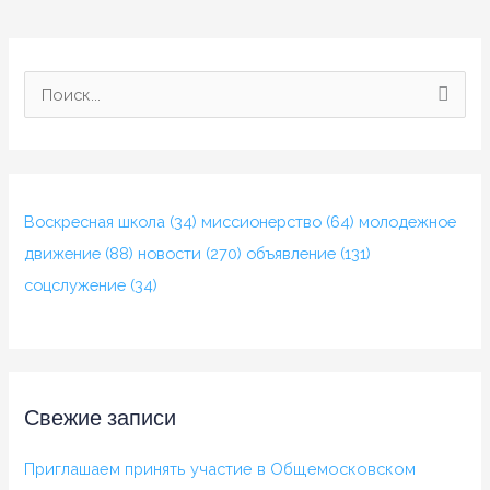
П
о
и
с
Воскресная школа
(34)
миссионерство
(64)
молодежное
к
движение
(88)
новости
(270)
объявление
(131)
:
соцслужение
(34)
Свежие записи
Приглашаем принять участие в Общемосковском