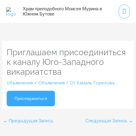
Перейти
Гла
Храм преподобного Моисея Мурина в
к
Южном Бутове
мен
содержимому
Приглашаем присоединиться
к каналу Юго-Западного
викариатства
объявление
/
Объявления
/ От
Камаль Горелова
Присоединиться
←
Предыдущая Запись
Следующая Запись
→