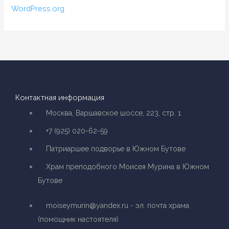
WordPress.org
Контактная информация
Москва, Варшавское шоссе, 223, стр. 1
+7 (925) 020-62-59
Патриаршее подворье в Южном Бутове
Храм преподобного Моисея Мурина в Южном
Бутове
moiseymurin@yandex.ru - эл. почта храма
(помощник настоятеля)