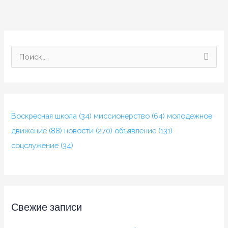
П
о
и
с
Воскресная школа
(34)
миссионерство
(64)
молодежное
к
движение
(88)
новости
(270)
объявление
(131)
:
соцслужение
(34)
Свежие записи