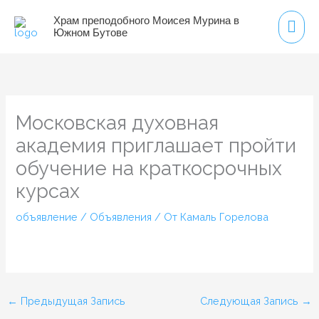
Перейти
Гла
Храм преподобного Моисея Мурина в
к
Южном Бутове
мен
содержимому
Московская духовная
академия приглашает пройти
обучение на краткосрочных
курсах
объявление
/
Объявления
/ От
Камаль Горелова
←
Предыдущая Запись
Следующая Запись
→