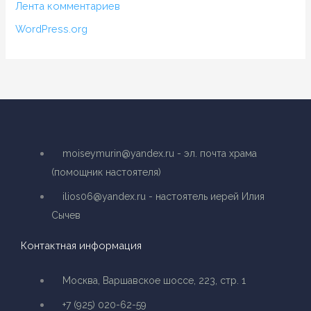
Лента комментариев
WordPress.org
moiseymurin@yandex.ru - эл. почта храма
(помощник настоятеля)
ilios06@yandex.ru - настоятель иерей Илия
Сычев
Контактная информация
Москва, Варшавское шоссе, 223, стр. 1
+7 (925) 020-62-59