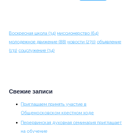
Воскресная школа
(34)
миссионерство
(64)
молодежное движение
(88)
новости
(270)
объявление
(131)
соцслужение
(34)
Свежие записи
Приглашаем принять участие в
Общемосковском крестном ходе
Перервинская духовная семинария приглашает
на обучение