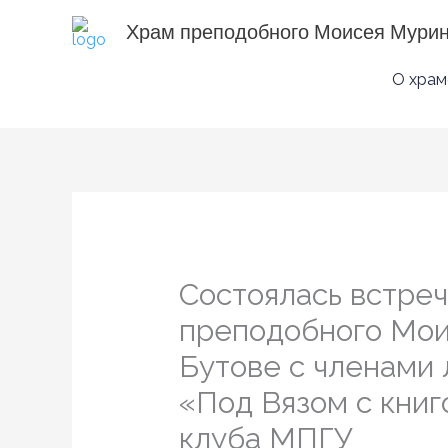
Перейти
Храм преподобного Моисея Мури
к
содержимому
О храм
Состоялась встре
преподобного Мо
Бутове с членами 
«Под Вязом с книг
клуба МПГУ