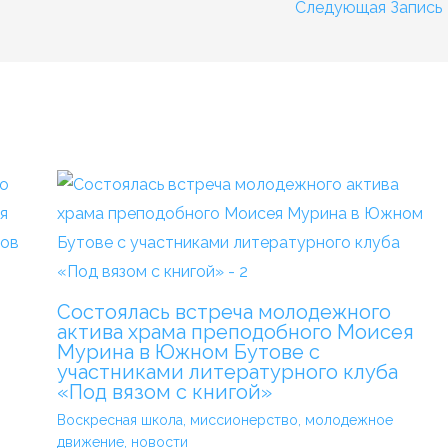
Следующая Запись
Cостоялась встреча молодежного
актива храма преподобного Моисея
Мурина в Южном Бутове с
участниками литературного клуба
«Под вязом с книгой»
Воскресная школа
,
миссионерство
,
молодежное
движение
,
новости