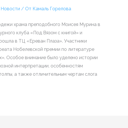
/
Новости
/ От
Камаль Горелова
лодежи храма преподобного Моисея Мурина в
рного клуба «Под Вязом с книгой» и
рошла в ТЦ «Ереван Плаза». Участники
реата Нобелевской премии по литературе
х». Особое внимание было уделено истории
гиозной интерпретации, особенностям
толпы, а также отличительным чертам слога