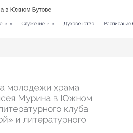
на в Южном Бутове
е
Служение
Духовенство
Расписание
ча молодежи храма
исея Мурина в Южном
литературного клуба
ой» и литературного