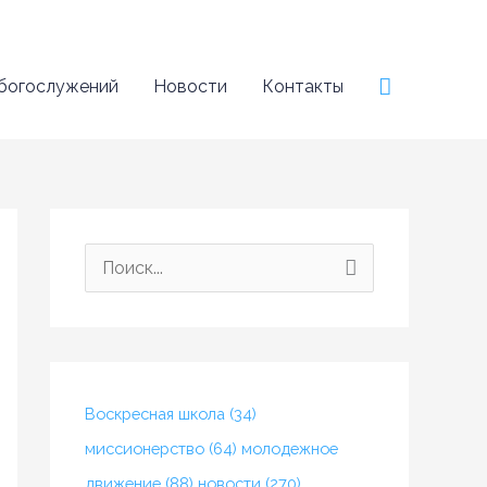
Поиск
 богослужений
Новости
Контакты
П
о
и
с
к
Воскресная школа
(34)
:
миссионерство
(64)
молодежное
движение
(88)
новости
(270)