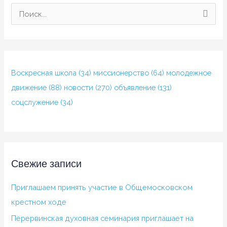
П
о
и
с
Воскресная школа
(34)
миссионерство
(64)
молодежное
к
движение
(88)
новости
(270)
объявление
(131)
:
соцслужение
(34)
Свежие записи
Приглашаем принять участие в Общемосковском
крестном ходе
Перервинская духовная семинария приглашает на