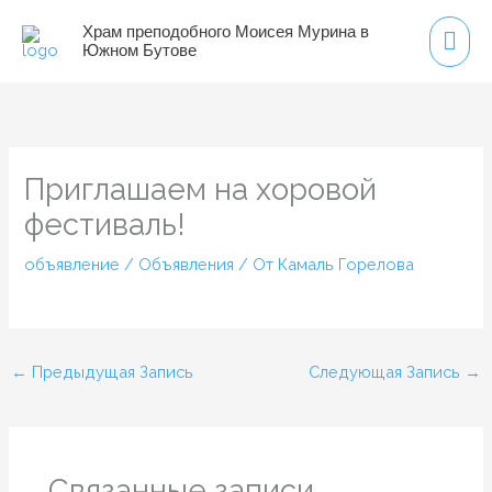
Перейти
Гла
Храм преподобного Моисея Мурина в
к
Южном Бутове
мен
содержимому
Приглашаем на хоровой
фестиваль!
объявление
/
Объявления
/ От
Камаль Горелова
←
Предыдущая Запись
Следующая Запись
→
Связанные записи