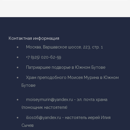
Контактная информация
Москва, Варшавское шоссе, 223, стр. 1
+7 (925) 020-62-59
Патриаршее подворье в Южном Бутове
Храм преподобного Моисея Мурина в Южном
Бутове
moiseymurin@yandex.ru - эл. почта храма
(помощник настоятеля)
ilios06@yandex.ru - настоятель иерей Илия
Сычев