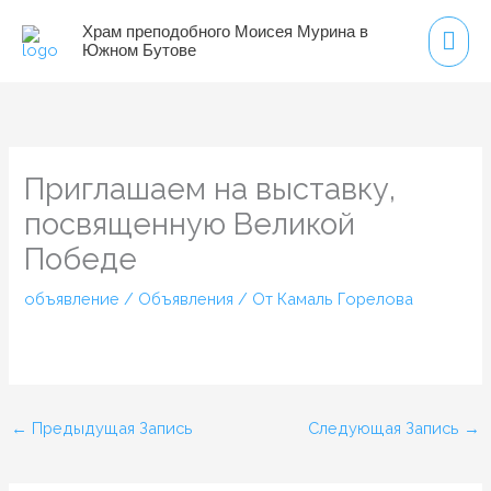
Перейти
Гла
Храм преподобного Моисея Мурина в
к
Южном Бутове
мен
содержимому
Приглашаем на выставку,
посвященную Великой
Победе
объявление
/
Объявления
/ От
Камаль Горелова
←
Предыдущая Запись
Следующая Запись
→