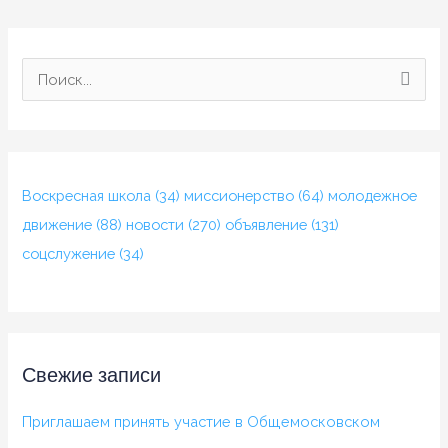
П
о
и
с
Воскресная школа
(34)
миссионерство
(64)
молодежное
к
движение
(88)
новости
(270)
объявление
(131)
:
соцслужение
(34)
Свежие записи
Приглашаем принять участие в Общемосковском