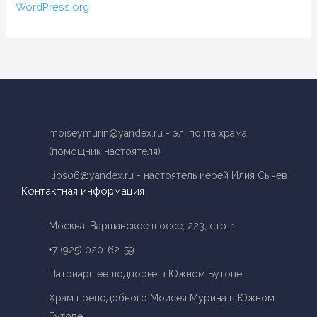
WordPress.org
moiseymurin@yandex.ru - эл. почта храма
(помощник настоятеля)
ilios06@yandex.ru - настоятель иерей Илия Сычев
Контактная информация
Москва, Варшавское шоссе, 223, стр. 1
+7 (925) 020-62-59
Патриаршее подворье в Южном Бутове
Храм преподобного Моисея Мурина в Южном
Бутове